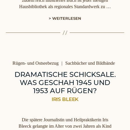
zudem reich illustriertes Buch ist jeder hiesigen
Hausbibliothek als regionales Standardwerk zu …
> WEITERLESEN
Kategorien
Rügen- und Ostseebezug
Sachbücher und Bildbände
DRAMATISCHE SCHICKSALE.
WAS GESCHAH 1945 UND
1953 AUF RÜGEN?
IRIS BLEEK
Die spätere Journalistin und Heilpraktikerin Iris
Bleeck gelangte im Alter von zwei Jahren als Kind