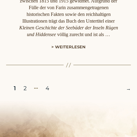
zwischen 1815 und 1915 gewidmet. Aufgrund der
Fülle der von Farin zusammengetragenen
historischen Fakten sowie den reichhaltigen
Illustrationen trägt das Buch den Untertitel einer
Kleinen Geschichte der Seebäder der Inseln Rügen
und Hiddensee
völlig zurecht und ist als …
> WEITERLESEN
Seitennummerierung
…
1
2
4
→
der
Beiträge