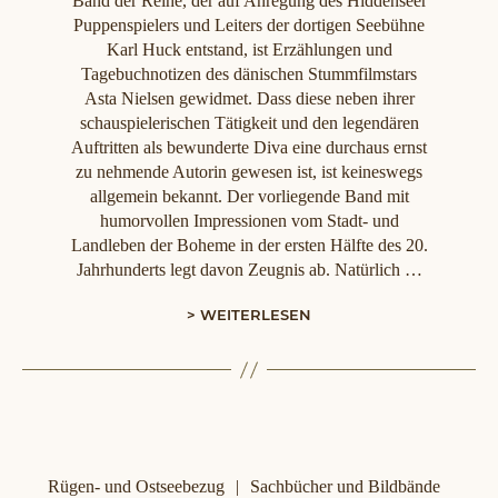
Band der Reihe, der auf Anregung des Hiddenseer
Puppenspielers und Leiters der dortigen Seebühne
Karl Huck entstand, ist Erzählungen und
Tagebuchnotizen des dänischen Stummfilmstars
Asta Nielsen gewidmet. Dass diese neben ihrer
schauspielerischen Tätigkeit und den legendären
Auftritten als bewunderte Diva eine durchaus ernst
zu nehmende Autorin gewesen ist, ist keineswegs
allgemein bekannt. Der vorliegende Band mit
humorvollen Impressionen vom Stadt- und
Landleben der Boheme in der ersten Hälfte des 20.
Jahrhunderts legt davon Zeugnis ab. Natürlich …
> WEITERLESEN
Kategorien
Rügen- und Ostseebezug
Sachbücher und Bildbände