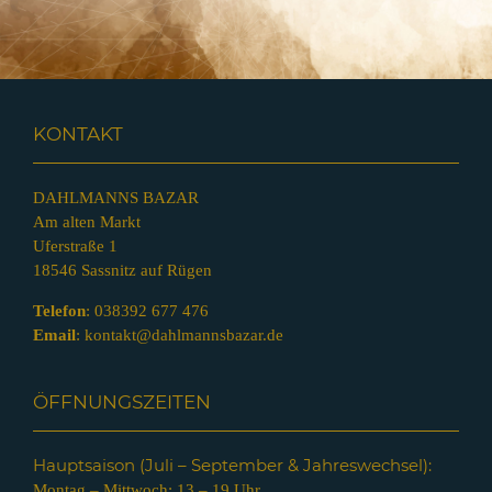
KONTAKT
DAHLMANNS BAZAR
Am alten Markt
Uferstraße 1
18546 Sassnitz auf Rügen
Telefon
:
038392 677 476
Email
:
kontakt@dahlmannsbazar.de
ÖFFNUNGSZEITEN
Hauptsaison (Juli – Septem
ber & Jahreswechsel):
Montag – Mittwoch: 13 – 19 Uhr