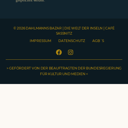
gespeichert werden.
© 2026 DAHLMANNS BAZAR | DIE WELT DER INSELN | CAFÉ
SASSNITZ
IMPRESSUM
DATENSCHUTZ
AGB´S
Facebook
Instagram
> GEFÖRDERT VON DER BEAUFTRAGTEN DER BUNDESREGIERUNG
FÜR KULTUR UND MEDIEN <