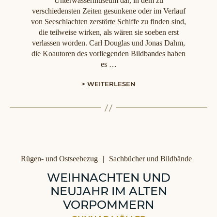
Unterwassermuseum dar, in dem zu
verschiedensten Zeiten gesunkene oder im Verlauf
von Seeschlachten zerstörte Schiffe zu finden sind,
die teilweise wirken, als wären sie soeben erst
verlassen worden. Carl Douglas und Jonas Dahm,
die Koautoren des vorliegenden Bildbandes haben
es …
> WEITERLESEN
Kategorien
Rügen- und Ostseebezug
Sachbücher und Bildbände
WEIHNACHTEN UND
NEUJAHR IM ALTEN
VORPOMMERN