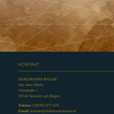
KONTAKT
DAHLMANNS BAZAR
Am alten Markt
Uferstraße 1
18546 Sassnitz auf Rügen
Telefon
:
038392 677 476
Email
:
kontakt@dahlmannsbazar.de