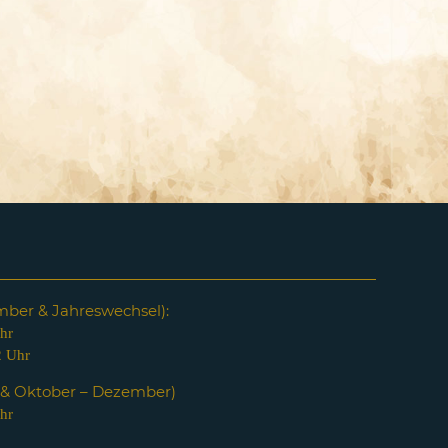
em
ber & Jahreswechsel):
hr
2 Uhr
i & Oktober – Dezember)
hr