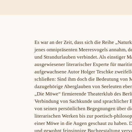
Es war an der Zeit, dass sich die Reihe „Natu
jenes omnipräsenten Meeresvogels annahm, den
und Strandurlauben verbindet. Als einstiger M
ausgewiesener literarischer Experte für marit
aufgewachsene Autor Holger Teschke zweifello
schließen: Sind ihm doch die Bedeutung von M
dazugehörige Aberglauben von Seeleuten eben
„Die Möwe“ firmierende Theaterklub des Berl
Verbindung von Sachkunde und sprachlicher B
von seinen persönlichen Begegnungen über d
literarischen Werken bis zur poetisch-philos
einer Möwe in die Augen geschaut zu haben. D
und gewohnt feinsinnige Buchgestaltung verv