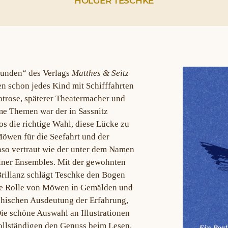
HOLGER TESCHKE
rkunden“ des Verlags
Matthes & Seitz
 schon jedes Kind mit Schifffahrten
atrose, späterer Theatermacher und
ime Themen war der in Sassnitz
s die richtige Wahl, diese Lücke zu
öwen für die Seefahrt und der
so vertraut wie der unter dem Namen
iner Ensembles. Mit der gewohnten
rillanz schlägt Teschke den Bogen
ie Rolle von Möwen in Gemälden und
ophischen Ausdeutung der Erfahrung,
ie schöne Auswahl an Illustrationen
ollständigen den Genuss beim Lesen.