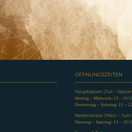
ÖFFNUNGSZEITEN
Hauptsaison (Juli – Sept
Montag – Mittwoch: 13 – 19 U
Donnerstag – Samstag: 13 – 2
Nebensaison (März – Jun
Dienstag – Samstag: 13 – 19 U