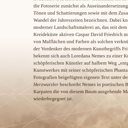
die Fotoserie zunächst als Auseinandersetzung 
Tönen und Schattierungen sowie mit dem Zus
Wandel der Jahreszeiten bezeichnen. Dabei kn
moderner Landschaftsmalerei an, das seit dem
Kreideküste aktiven Caspar David Friedrich mi
von Malflächen und Farben als solchen verknüp
der Vordenker des modernen Kunstbegriffs Fri
bekennt sich auch Loredana Nemes zu einer Ku
schöpferischen Künstler auf halbem Weg „en
Kunstwerkes mit seiner schöpferischen Phanta
Fotografien beigefügten eigenen Text unter de
Herzwurzler
beschreibt Nemes in poetischen Bi
Karpaten die von diesem Baum ausgehende Mag
wiederbegegnet ist.