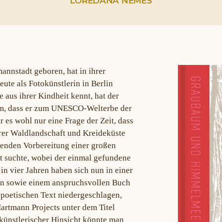
LOREDANA NEMES
nnstadt geboren, hat in ihrer
heute als Fotokünstlerin in Berlin
e aus ihrer Kindheit kennt, hat der
m, dass er zum UNESCO-Welterbe der
 es wohl nur eine Frage der Zeit, dass
rer Waldlandschaft und Kreideküste
pfenden Vorbereitung einer großen
t suchte, wobei der einmal gefundene
 in vier Jahren haben sich nun in einer
lin sowie einem anspruchsvollen Buch
poetischen Text niedergeschlagen,
artmann Projects unter dem Titel
 künstlerischer Hinsicht könnte man