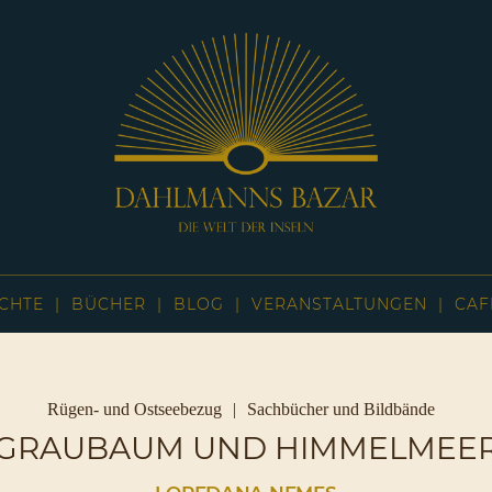
Dahlmanns
Bazar
CHTE
BÜCHER
BLOG
VERANSTALTUNGEN
CAF
|
Die
Welt
der
Inseln
Kategorien
Rügen- und Ostseebezug
Sachbücher und Bildbände
|
GRAUBAUM UND HIMMELMEE
Café
Sassnitz