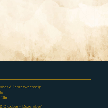
em
ber & Jahreswechsel):
hr
2 Uhr
i & Oktober – Dezember)