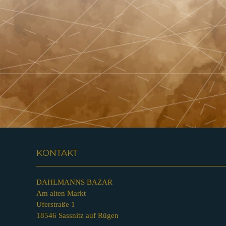
KONTAKT
DAHLMANNS BAZAR
Am alten Markt
Uferstraße 1
18546 Sassnitz auf Rügen