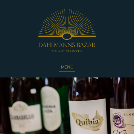
Dahlmanns
Bazar
MENÜ
|
Die
Welt
der
Inseln
|
Café
Sassnitz