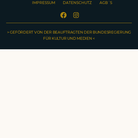
IMPRESSUM
DATENSCHUTZ
AGB´S
Facebook
Instagram
> GEFÖRDERT VON DER BEAUFTRAGTEN DER BUNDESREGIERUNG
FÜR KULTUR UND MEDIEN <