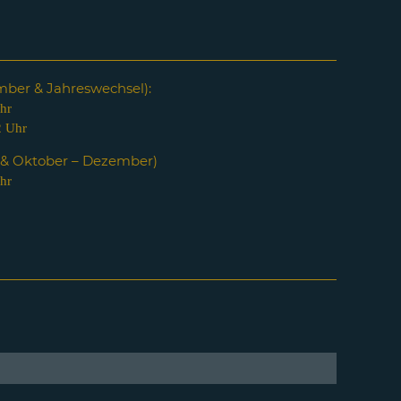
em
ber & Jahreswechsel):
hr
2 Uhr
i & Oktober – Dezember)
hr