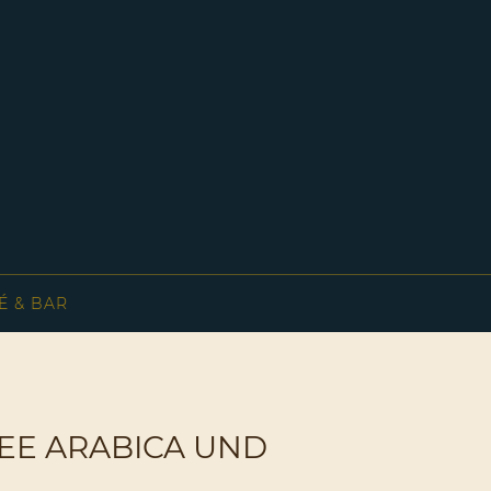
É & BAR
EE ARABICA UND