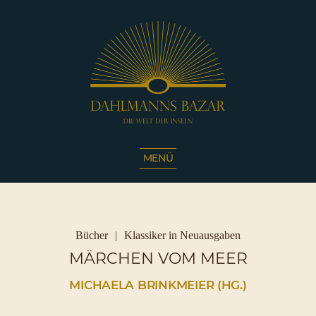
Dahlmanns
Bazar
MENÜ
|
Die
Welt
der
Inseln
Kategorien
Bücher
Klassiker in Neuausgaben
|
MÄRCHEN VOM MEER
Café
Sassnitz
MICHAELA BRINKMEIER (HG.)