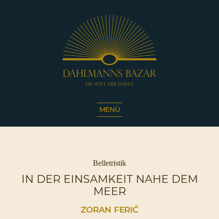
Dahlmanns
Bazar
MENÜ
|
Die
Welt
der
Inseln
Kategorien
Belletristik
|
IN DER EINSAMKEIT NAHE DEM
Café
MEER
Sassnitz
ZORAN FERIĆ