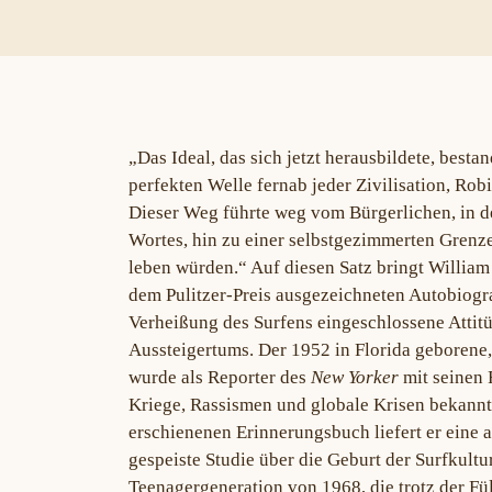
„Das Ideal, das sich jetzt herausbildete, besta
perfekten Welle fernab jeder Zivilisation, Ro
Dieser Weg führte weg vom Bürgerlichen, in d
Wortes, hin zu einer selbstgezimmerten Grenze,
leben würden.“ Auf diesen Satz bringt William 
dem Pulitzer-Preis ausgezeichneten Autobiog
Verheißung des Surfens eingeschlossene Attitü
Aussteigertums. Der 1952 in Florida geborene
wurde als Reporter des
New Yorker
mit seinen
Kriege, Rassismen und globale Krisen bekannt.
erschienenen Erinnerungsbuch liefert er eine 
gespeiste Studie über die Geburt der Surfkultu
Teenagergeneration von 1968, die trotz der Fül