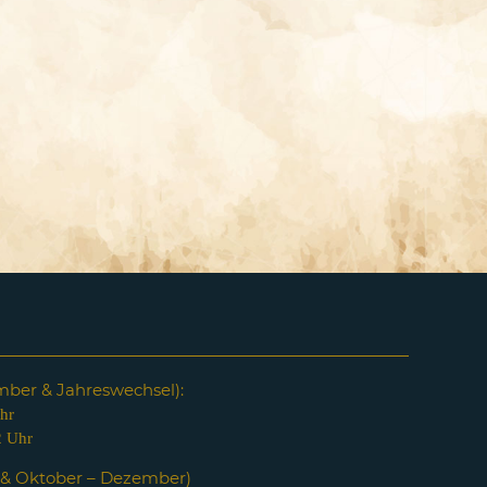
em
ber & Jahreswechsel):
hr
2 Uhr
i & Oktober – Dezember)