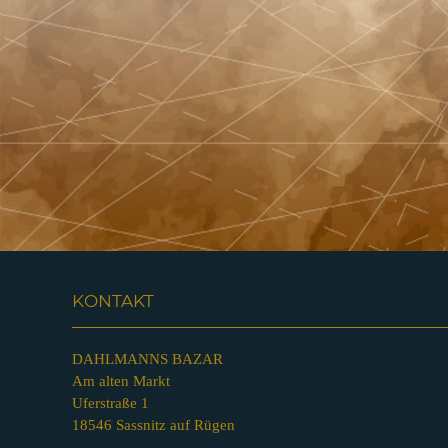
KONTAKT
DAHLMANNS BAZAR
Am alten Markt
Uferstraße 1
18546 Sassnitz auf Rügen