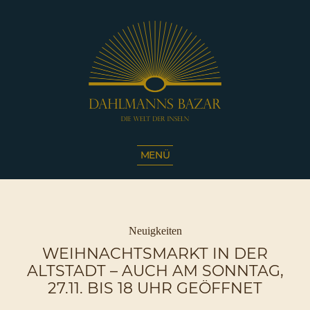
Dahlmanns
Bazar
MENÜ
|
Die
Welt
der
Inseln
Kategorien
Neuigkeiten
|
WEIHNACHTSMARKT IN DER
Café
ALTSTADT – AUCH AM SONNTAG,
Sassnitz
27.11. BIS 18 UHR GEÖFFNET