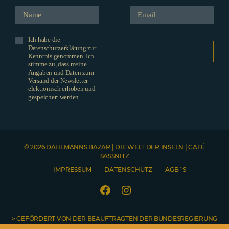
Ich habe die
Datenschutzerklärung zur
Kenntnis genommen. Ich
stimme zu, dass meine
Angaben und Daten zum
Versand der Newsletter
elektronisch erhoben und
gespeichert werden.
© 2026 DAHLMANNS BAZAR | DIE WELT DER INSELN | CAFÉ
SASSNITZ
IMPRESSUM
DATENSCHUTZ
AGB´S
Facebook
Instagram
> GEFÖRDERT VON DER BEAUFTRAGTEN DER BUNDESREGIERUNG
Telefonnummer
NO COUNTRY SELECTED
Name
Emailadresse
Welche Produkte möchten Sie gerne bestellen? Bitte teilen Sie uns hier auch Ihre Lieferadresse mit. Sobald Ihre Nachricht abgeschickt wurde, erhalten Sie von uns eine Bestellbestätigung inklusive Rechnung.
FÜR KULTUR UND MEDIEN <