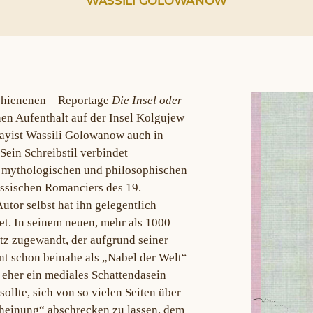
WASSILI GOLOWANOW
rschienenen – Reportage
Die Insel oder
en Aufenthalt auf der Insel Kolgujew
ssayist Wassili Golowanow auch in
ein Schreibstil verbindet
n, mythologischen und philosophischen
ssischen Romanciers des 19.
utor selbst hat ihn gelegentlich
et. In seinem neuen, mehr als 1000
tz zugewandt, der aufgrund seiner
nt schon beinahe als „Nabel der Welt“
eher ein mediales Schattendasein
ollte, sich von so vielen Seiten über
cheinung“ abschrecken zu lassen, dem