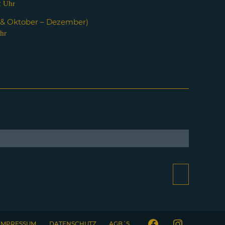
2 Uhr
i & Oktober – Dezember)
hr
IMPRESSUM
DATENSCHUTZ
AGB´S