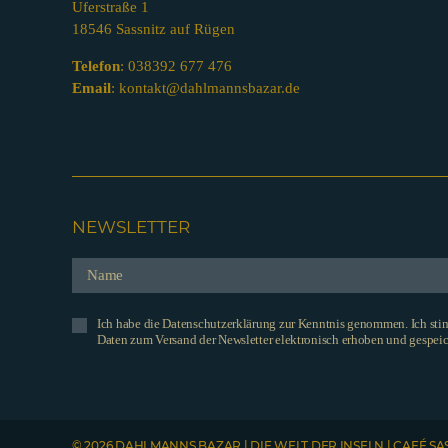
Uferstraße 1
18546 Sassnitz auf Rügen
Telefon
:
038392 677 476
Email
:
kontakt@dahlmannsbazar.de
NEWSLETTER
Ich habe die Datenschutzerklärung zur Kenntnis genommen. Ich st
Daten zum Versand der Newsletter elektronisch erhoben und gespeic
© 2026 DAHLMANNS BAZAR | DIE WELT DER INSELN | CAFÉ SA