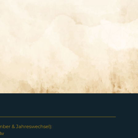
em
ber & Jahreswechsel):
hr