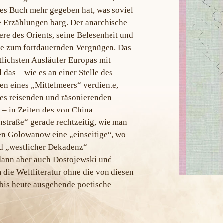
öses Buch mehr gegeben hat, was soviel
 Erzählungen barg. Der anarchische
ere des Orients, seine Belesenheit und
üre zum fortdauernden Vergnügen. Das
tlichsten Ausläufer Europas mit
as – wie es an einer Stelle des
n eines „Mittelmeers“ verdiente,
es reisenden und räsonierenden
 – in Zeiten des von China
straße“ gerade rechtzeitig, wie man
n Golowanow eine „einseitige“, wo
ld „westlicher Dekadenz“
dann aber auch Dostojewski und
 die Weltliteratur ohne die von diesen
bis heute ausgehende poetische