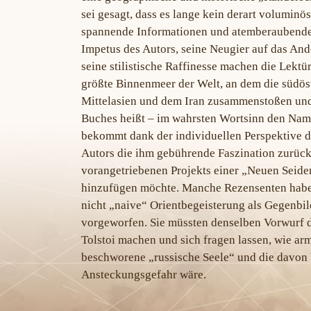
sei gesagt, dass es lange kein derart volumin
spannende Informationen und atemberaubende
Impetus des Autors, seine Neugier auf das And
seine stilistische Raffinesse machen die Lekt
größte Binnenmeer der Welt, an dem die südös
Mittelasien und dem Iran zusammenstoßen und d
Buches heißt – im wahrsten Wortsinn den Name
bekommt dank der individuellen Perspektive d
Autors die ihm gebührende Faszination zurück
vorangetriebenen Projekts einer „Neuen Seiden
hinzufügen möchte. Manche Rezensenten habe
nicht „naive“ Orientbegeisterung als Gegenbi
vorgeworfen. Sie müssten denselben Vorwurf 
Tolstoi machen und sich fragen lassen, wie arm
beschworene „russische Seele“ und die davon 
Ansteckungsgefahr wäre.