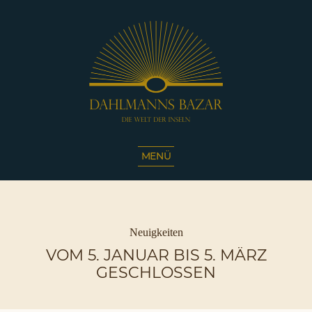
Dahlmanns
Bazar
MENÜ
|
Die
Welt
der
Inseln
Kategorien
Neuigkeiten
|
VOM 5. JANUAR BIS 5. MÄRZ
Café
GESCHLOSSEN
Sassnitz