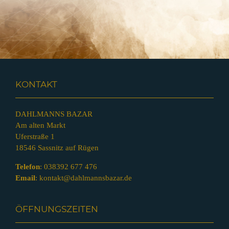
KONTAKT
DAHLMANNS BAZAR
Am alten Markt
Uferstraße 1
18546 Sassnitz auf Rügen
Telefon
:
038392 677 476
Email
:
kontakt@dahlmannsbazar.de
ÖFFNUNGSZEITEN