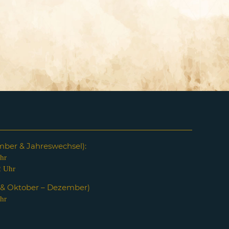
em
ber & Jahreswechsel):
hr
2 Uhr
i & Oktober – Dezember)
hr