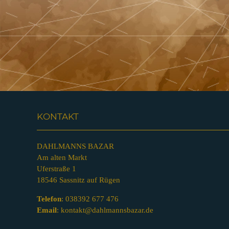
KONTAKT
DAHLMANNS BAZAR
Am alten Markt
Uferstraße 1
18546 Sassnitz auf Rügen
Telefon
:
038392 677 476
Email
:
kontakt@dahlmannsbazar.de