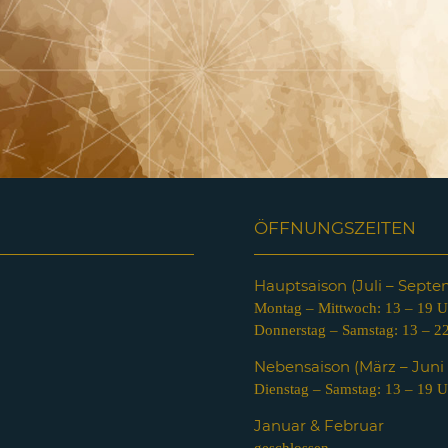
ÖFFNUNGSZEITEN
Hauptsaison (Juli – Sept
Montag – Mittwoch: 13 – 19 U
Donnerstag – Samstag: 13 – 2
Nebensaison (März – Jun
Dienstag – Samstag: 13 – 19 U
Januar & Februar
geschlossen