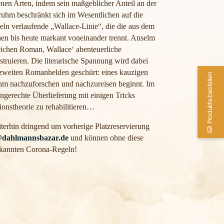
nen Arten, indem sein maßgeblicher Anteil an der
ruhm beschränkt sich im Wesentlichen auf die
eln verlaufende „Wallace-Linie“, die die aus dem
en bis heute markant voneinander trennt. Anselm
eichen Roman, Wallace‘ abenteuerliche
truieren. Die literarische Spannung wird dabei
 zweiten Romanhelden geschürt: eines kauzigen
Produkte bestellen
ihm nachzuforschen und nachzureisen beginnt. Im
ungerechte Überlieferung mit einigen Tricks
ionstheorie zu rehabilitieren…
terhin dringend um vorherige Platzreservierung
@dahlmannsbazar.de
und können ohne diese
bekannten Corona-Regeln!