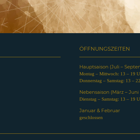
ÖFFNUNGSZEITEN
Hauptsaison (Juli – Sept
Montag – Mittwoch: 13 – 19 U
Donnerstag – Samstag: 13 – 2
Nebensaison (März – Jun
Dienstag – Samstag: 13 – 19 U
Januar & Februar
geschlossen