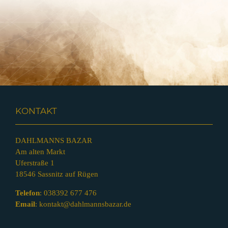
KONTAKT
DAHLMANNS BAZAR
Am alten Markt
Uferstraße 1
18546 Sassnitz auf Rügen
Telefon
:
038392 677 476
Email
:
kontakt@dahlmannsbazar.de