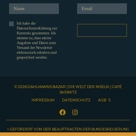
Ich habe die
Datenschutzerklärung zur
Kenntnis genommen. Ich
stimme zu, dass meine
Angaben und Daten zum
Versand der Newsletter
elektronisch erhoben und
gespeichert werden.
© 2026 DAHLMANNS BAZAR | DIE WELT DER INSELN | CAFÉ
SASSNITZ
IMPRESSUM
DATENSCHUTZ
AGB´S
Facebook
Instagram
> GEFÖRDERT VON DER BEAUFTRAGTEN DER BUNDESREGIERUNG
Telefonnummer
NO COUNTRY SELECTED
Name
Emailadresse
Welche Produkte möchten Sie gerne bestellen? Bitte teilen Sie uns hier auch Ihre Lieferadresse mit. Sobald Ihre Nachricht abgeschickt wurde, erhalten Sie von uns eine Bestellbestätigung inklusive Rechnung.
FÜR KULTUR UND MEDIEN <