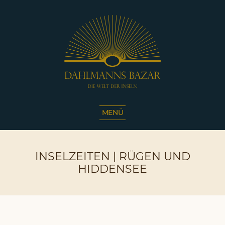
Dahlmanns
Bazar
MENÜ
|
Die
Welt
INSELZEITEN | RÜGEN UND
der
Inseln
HIDDENSEE
|
Café
Sassnitz