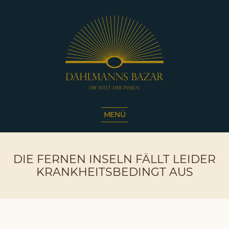
Dahlmanns
Bazar
MENÜ
|
Die
Welt
DIE FERNEN INSELN FÄLLT LEIDER
der
Inseln
KRANKHEITSBEDINGT AUS
|
Café
Sassnitz