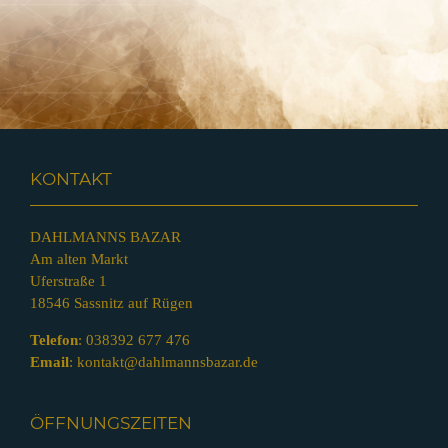
KONTAKT
DAHLMANNS BAZAR
Am alten Markt
Uferstraße 1
18546 Sassnitz auf Rügen
Telefon
:
038392 677 476
Email
:
kontakt@dahlmannsbazar.de
ÖFFNUNGSZEITEN