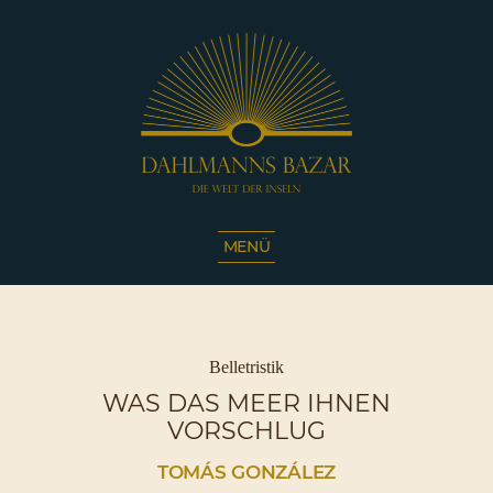
Dahlmanns
Bazar
MENÜ
|
Die
Welt
der
Inseln
Kategorien
Belletristik
|
WAS DAS MEER IHNEN
Café
VORSCHLUG
Sassnitz
TOMÁS GONZÁLEZ