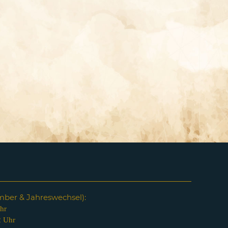
em
ber & Jahreswechsel):
hr
2 Uhr