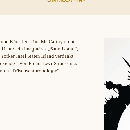
TOM MCCARTHY
s und Künstlers Tom Mc Carthy dreht
U. und ein imaginäres „Satin Island“,
Yorker Insel Staten Island verdankt.
ckende – von Freud, Lévi-Strauss u.a.
tanten „Präsensanthropologie“.