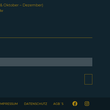
i & Oktober – Dezember)
hr
IMPRESSUM
DATENSCHUTZ
AGB´S
Facebook
Instagram