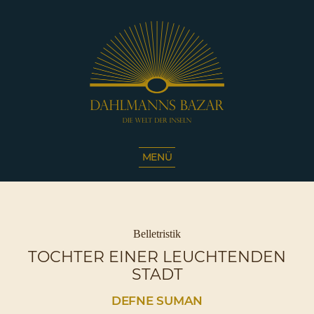
Dahlmanns
Bazar
MENÜ
|
Die
Welt
der
Inseln
Kategorien
Belletristik
|
TOCHTER EINER LEUCHTENDEN
Café
STADT
Sassnitz
DEFNE SUMAN