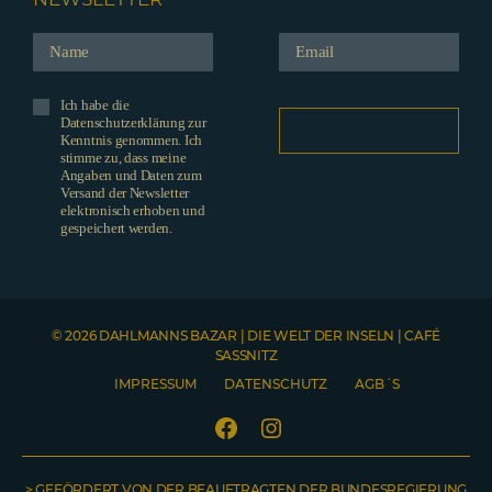
Ich habe die
Datenschutzerklärung zur
Kenntnis genommen. Ich
stimme zu, dass meine
Angaben und Daten zum
Versand der Newsletter
elektronisch erhoben und
gespeichert werden.
© 2026 DAHLMANNS BAZAR | DIE WELT DER INSELN | CAFÉ
SASSNITZ
IMPRESSUM
DATENSCHUTZ
AGB´S
Facebook
Instagram
> GEFÖRDERT VON DER BEAUFTRAGTEN DER BUNDESREGIERUNG