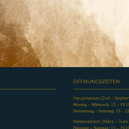
ÖFFNUNGSZEITEN
Hauptsaison (Juli – Sept
Montag – Mittwoch: 13 – 19 U
Donnerstag – Samstag: 13 – 2
Nebensaison (März – Jun
Dienstag – Samstag: 13 – 19 U