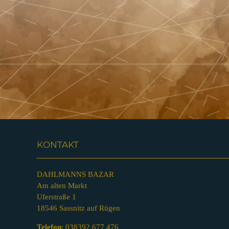
KONTAKT
DAHLMANNS BAZAR
Am alten Markt
Uferstraße 1
18546 Sassnitz auf Rügen
Telefon
:
038392 677 476