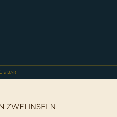
É & BAR
N ZWEI INSELN