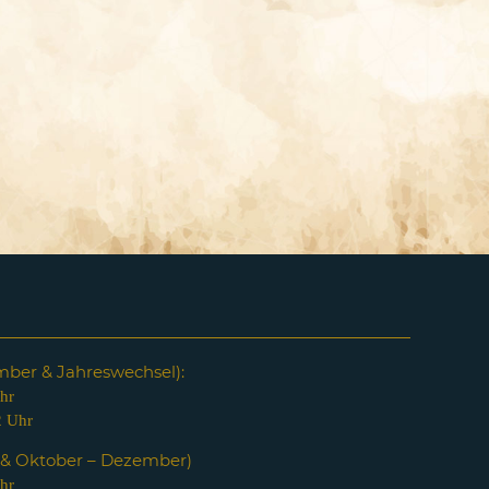
em
ber & Jahreswechsel):
hr
2 Uhr
i & Oktober – Dezember)
hr