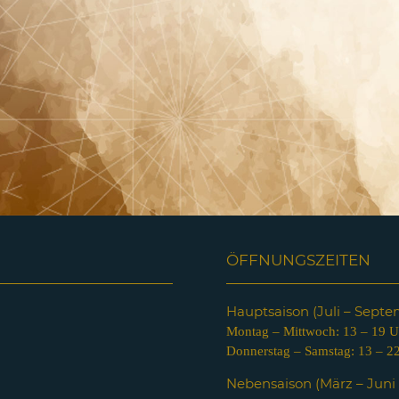
ÖFFNUNGSZEITEN
Hauptsaison (Juli – Sept
Montag – Mittwoch: 13 – 19 U
Donnerstag – Samstag: 13 – 2
Nebensaison (März – Jun