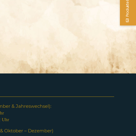
Produkte bestellen
em
ber & Jahreswechsel):
hr
2 Uhr
i & Oktober – Dezember)