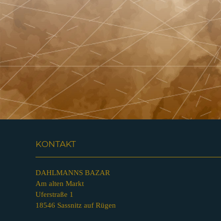
KONTAKT
DAHLMANNS BAZAR
Am alten Markt
Uferstraße 1
18546 Sassnitz auf Rügen