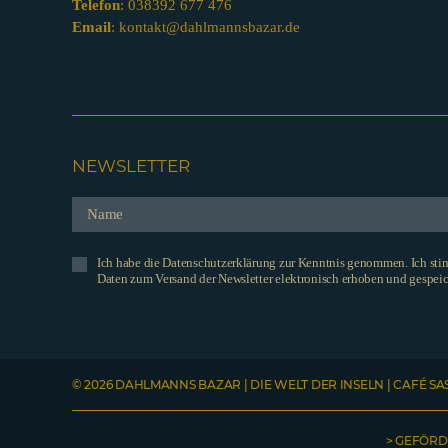
Telefon
:
038392 677 476
Email
:
kontakt@dahlmannsbazar.de
NEWSLETTER
Ich habe die Datenschutzerklärung zur Kenntnis genommen. Ich st
Daten zum Versand der Newsletter elektronisch erhoben und gespeic
© 2026 DAHLMANNS BAZAR | DIE WELT DER INSELN | CAFÉ SA
> GEFÖRD