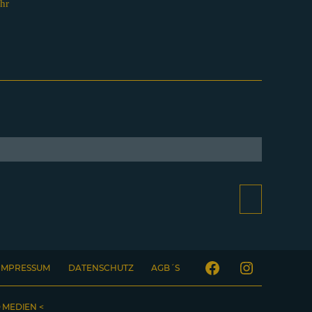
hr
IMPRESSUM
DATENSCHUTZ
AGB´S
Facebook
Instagram
 MEDIEN <