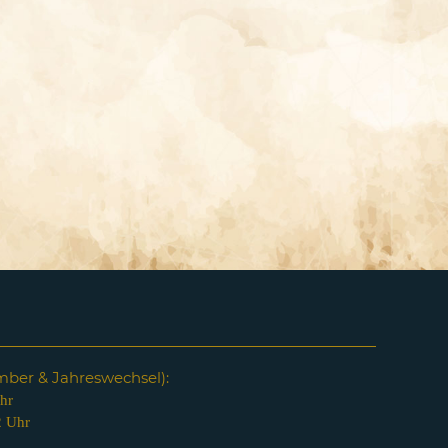
em
ber & Jahreswechsel):
hr
2 Uhr