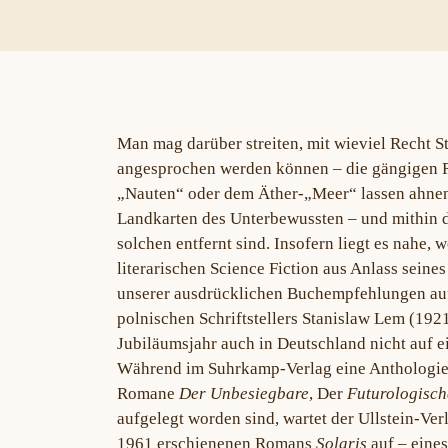
Man mag darüber streiten, mit wieviel Recht St
angesprochen werden können – die gängigen 
„Nauten“ oder dem Äther-„Meer“ lassen ahnen,
Landkarten des Unterbewussten – und mithin de
solchen entfernt sind. Insofern liegt es nahe,
literarischen Science Fiction aus Anlass seines
unserer ausdrücklichen Buchempfehlungen a
polnischen Schriftstellers Stanislaw Lem (192
Jubiläumsjahr auch in Deutschland nicht auf ei
Während im Suhrkamp-Verlag eine Anthologie
Romane
Der Unbesiegbare
, Der
Futurologisch
aufgelegt worden sind, wartet der Ullstein-Ve
1961 erschienenen Romans
Solaris
auf – eines