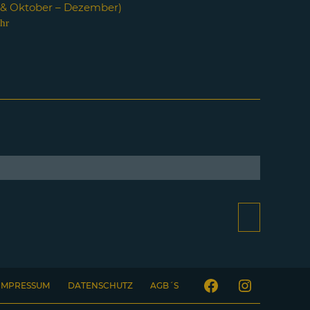
i & Oktober – Dezember)
hr
IMPRESSUM
DATENSCHUTZ
AGB´S
Facebook
Instagram