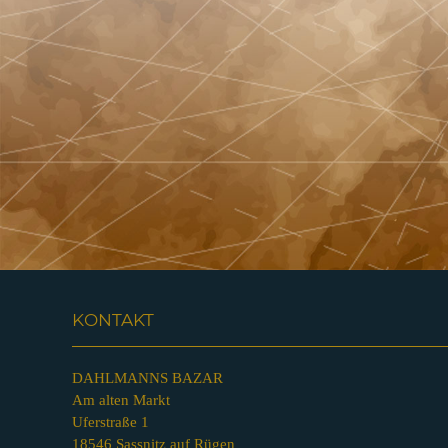
KONTAKT
DAHLMANNS BAZAR
Am alten Markt
Uferstraße 1
18546 Sassnitz auf Rügen