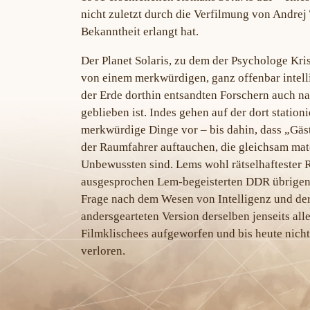
nicht zuletzt durch die Verfilmung von Andrej 
Bekanntheit erlangt hat.
Der Planet Solaris, zu dem der Psychologe Kri
von einem merkwürdigen, ganz offenbar intell
der Erde dorthin entsandten Forschern auch na
geblieben ist. Indes gehen auf der dort statio
merkwürdige Dinge vor – bis dahin, dass „Gäst
der Raumfahrer auftauchen, die gleichsam mate
Unbewussten sind. Lems wohl rätselhaftester 
ausgesprochen Lem-begeisterten DDR übrigens 
Frage nach dem Wesen von Intelligenz und de
andersgearteten Version derselben jenseits al
Filmklischees aufgeworfen und bis heute nicht
verloren.