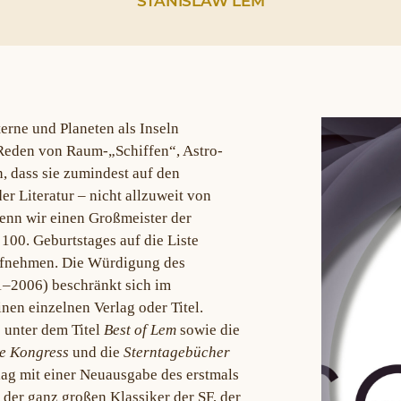
STANISLAW LEM
erne und Planeten als Inseln
Reden von Raum-„Schiffen“, Astro-
 dass sie zumindest auf den
r Literatur – nicht allzuweit von
 wenn wir einen Großmeister der
 100. Geburtstages auf die Liste
ufnehmen. Die Würdigung des
1–2006) beschränkt sich im
nen einzelnen Verlag oder Titel.
 unter dem Titel
Best of Lem
sowie die
e Kongress
und die
Sterntagebücher
rlag mit einer Neuausgabe des erstmals
 der ganz großen Klassiker der SF, der