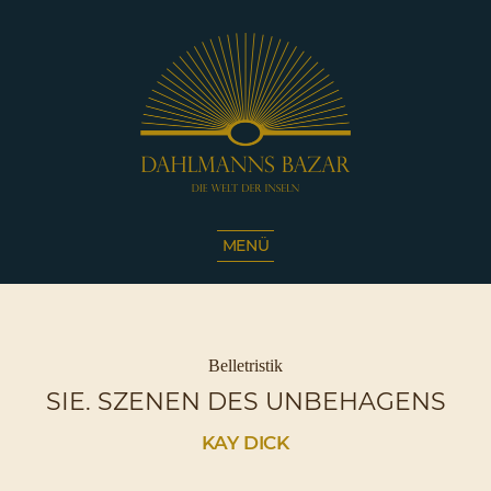
Dahlmanns
Bazar
MENÜ
|
Die
Welt
der
Inseln
Kategorien
Belletristik
|
SIE. SZENEN DES UNBEHAGENS
Café
Sassnitz
KAY DICK