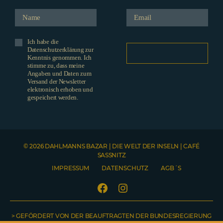
Ich habe die
Datenschutzerklärung zur
Kenntnis genommen. Ich
stimme zu, dass meine
Angaben und Daten zum
Versand der Newsletter
elektronisch erhoben und
gespeichert werden.
© 2026 DAHLMANNS BAZAR | DIE WELT DER INSELN | CAFÉ
SASSNITZ
IMPRESSUM
DATENSCHUTZ
AGB´S
Facebook
Instagram
> GEFÖRDERT VON DER BEAUFTRAGTEN DER BUNDESREGIERUNG
Telefonnummer
NO COUNTRY SELECTED
Name
Emailadresse
Welche Produkte möchten Sie gerne bestellen? Bitte teilen Sie uns hier auch Ihre Lieferadresse mit. Sobald Ihre Nachricht abgeschickt wurde, erhalten Sie von uns eine Bestellbestätigung inklusive Rechnung.