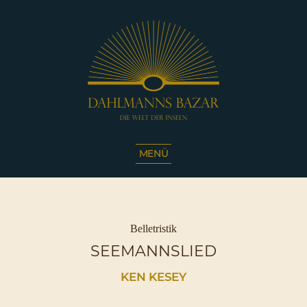
Dahlmanns
Bazar
MENÜ
|
Die
Welt
der
Inseln
Kategorien
Belletristik
|
SEEMANNSLIED
Café
Sassnitz
KEN KESEY