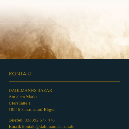
KONTAKT
DAHLMANNS BAZAR
Am alten Markt
Uferstraße 1
18546 Sassnitz auf Rügen
Telefon
:
038392 677 476
Email
:
kontakt@dahlmannsbazar.de