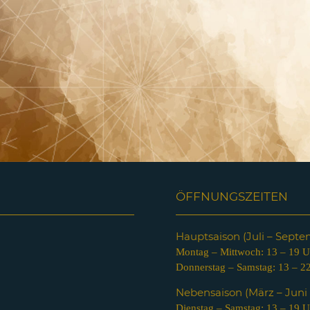
ÖFFNUNGSZEITEN
Hauptsaison (Juli – Sept
Montag – Mittwoch: 13 – 19 U
Donnerstag – Samstag: 13 – 2
Nebensaison (März – Jun
Dienstag – Samstag: 13 – 19 U