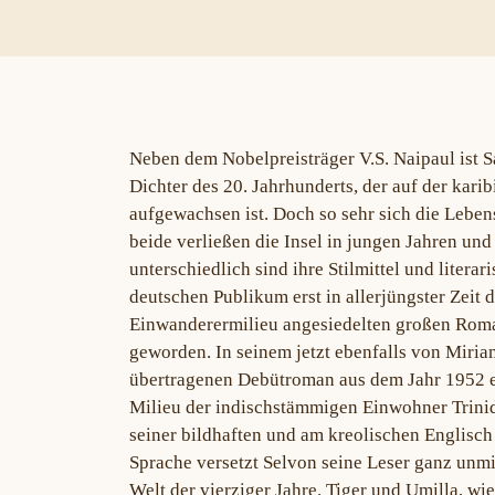
Neben dem Nobelpreisträger V.S. Naipaul ist 
Dichter des 20. Jahrhunderts, der auf der kari
aufgewachsen ist. Doch so sehr sich die Leben
beide verließen die Insel in jungen Jahren und
unterschiedlich sind ihre Stilmittel und litera
deutschen Publikum erst in allerjüngster Zeit
Einwanderermilieu angesiedelten großen Ro
geworden. In seinem jetzt ebenfalls von Mir
übertragenen Debütroman aus dem Jahr 1952 e
Milieu der indischstämmigen Einwohner Trinid
seiner bildhaften und am kreolischen Englisch
Sprache versetzt Selvon seine Leser ganz unmit
Welt der vierziger Jahre. Tiger und Umilla, w