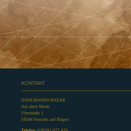
KONTAKT
DAHLMANNS BAZAR
Am alten Markt
Uferstraße 1
18546 Sassnitz auf Rügen
Telefon
:
038392 677 476