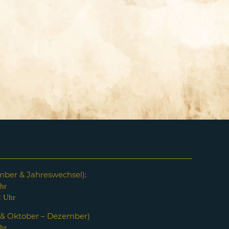
em
ber & Jahreswechsel):
hr
2 Uhr
i & Oktober – Dezember)
hr