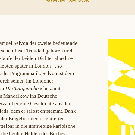
SAMUEL SELVON
Samuel Selvon der zweite bedeutende
bischen Insel Trinidad geboren und
släufe der beiden Dichter ähneln –
 lebten später in London –, so
rische Programmatik. Selvon ist dem
 durch seinen im Londoner
man
Die Taugenichtse
bekannt
iam Mandelkow ins Deutsche
rzählt er eine Geschichte aus dem
ads, dem er selbst entstammt. Dank
 der Eingeborenen orientierten
telbar in die umtriebige karibische
ie die beiden Helden des Buches