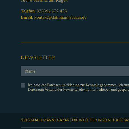
18546 Sassnitz auf Rügen
Telefon
:
038392 677 476
Email
:
kontakt@dahlmannsbazar.de
NEWSLETTER
Ich habe die Datenschutzerklärung zur Kenntnis genommen. Ich st
Daten zum Versand der Newsletter elektronisch erhoben und gespeic
© 2026 DAHLMANNS BAZAR | DIE WELT DER INSELN | CAFÉ SA