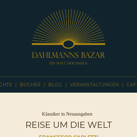
Dahlmanns
Bazar
CHTE
BÜCHER
BLOG
VERANSTALTUNGEN
CAF
|
Die
Welt
der
Inseln
Kategorien
Klassiker in Neuausgaben
|
REISE UM DIE WELT
Café
Sassnitz