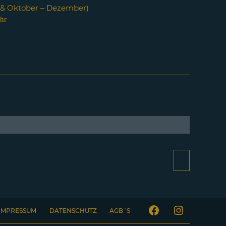
i & Oktober – Dezember)
hr
IMPRESSUM
DATENSCHUTZ
AGB´S
Facebook
Instagram