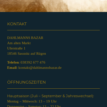
KONTAKT
DAHLMANNS BAZAR
Am alten Markt
Uferstraße 1
18546 Sassnitz auf Rügen
Telefon
:
038392 677 476
Email
:
kontakt@dahlmannsbazar.de
ÖFFNUNGSZEITEN
Hauptsaison (Juli – Septem
ber & Jahreswechsel):
Montag – Mittwoch: 13 – 19 Uhr
Donnerstag – Samstag: 13 – 22 Uhr