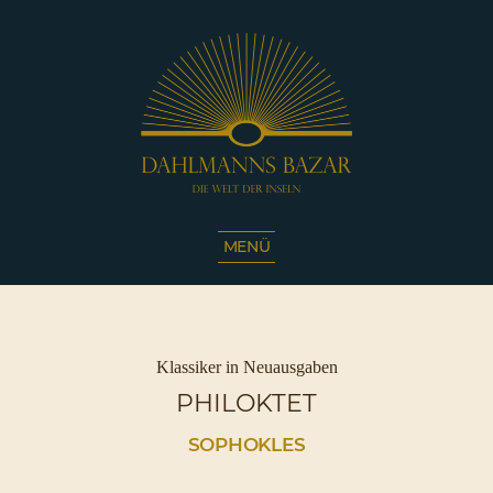
Dahlmanns
Bazar
MENÜ
|
Die
Welt
der
Inseln
Kategorien
Klassiker in Neuausgaben
|
PHILOKTET
Café
Sassnitz
SOPHOKLES