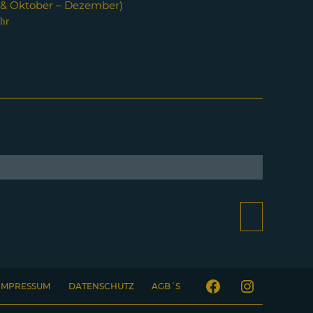
i & Oktober – Dezember)
hr
IMPRESSUM
DATENSCHUTZ
AGB´S
Facebook
Instagram