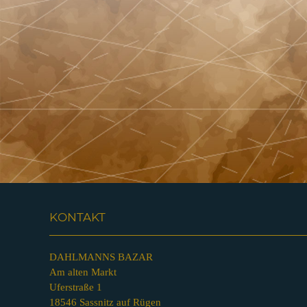
KONTAKT
DAHLMANNS BAZAR
Am alten Markt
Uferstraße 1
18546 Sassnitz auf Rügen