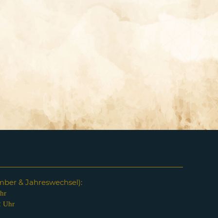
em
ber & Jahreswechsel):
hr
2 Uhr