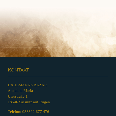
KONTAKT
DAHLMANNS BAZAR
Am alten Markt
Uferstraße 1
18546 Sassnitz auf Rügen
Telefon
:
038392 677 476