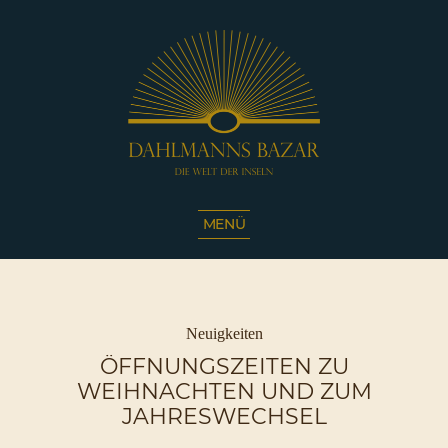
Dahlmanns
Bazar
MENÜ
|
Die
Welt
der
Inseln
Kategorien
Neuigkeiten
|
ÖFFNUNGSZEITEN ZU
Café
WEIHNACHTEN UND ZUM
Sassnitz
JAHRESWECHSEL