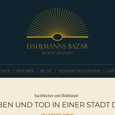
Dahlmanns
Bazar
CHTE
BÜCHER
BLOG
VERANSTALTUNGEN
CAF
|
Die
Welt
der
Inseln
Kategorien
Sachbücher und Bildbände
|
BEN UND TOD IN EINER STADT
Café
Sassnitz