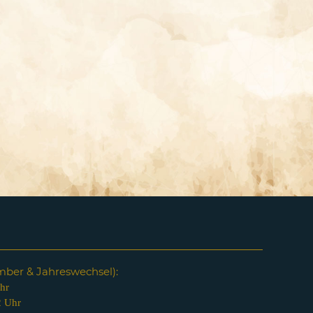
em
ber & Jahreswechsel):
hr
2 Uhr