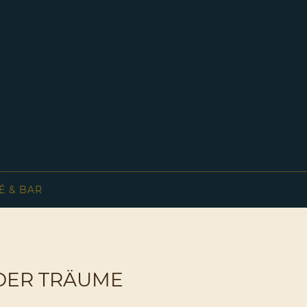
É & BAR
 DER TRÄUME