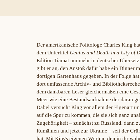
Der amerikanische Politologe Charles King hat
dem Untertitel
Genius and Death in a City of 
Edition Tiamat nunmehr in deutscher Übersetz
gibt er an, den Anstoß dafür habe ein Dinner 
dortigen Gartenhaus gegeben. In der Folge ha
dort umfassende Archiv- und Bibliotheksrecher
dem dankbaren Leser gleichermaßen eine Gesc
Meer wie eine Bestandsaufnahme der daran g
Dabei versucht King vor allem der Eigenart und
auf die Spur zu kommen, die sie sich ganz unab
Zugehörigkeit – zunächst zu Russland, dann z
Rumänien und jetzt zur Ukraine – seit der Gr
hat. Mit Kings eigenen Worten: den in ihr wo