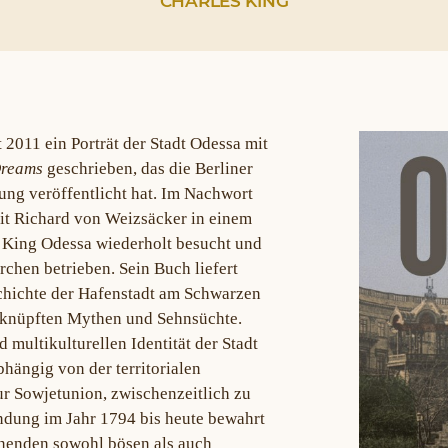
CHARLES KING
 2011 ein Porträt der Stadt Odessa mit
Dreams
geschrieben, das die Berliner
ung veröffentlicht hat. Im Nachwort
mit Richard von Weizsäcker in einem
t King Odessa wiederholt besucht und
chen betrieben. Sein Buch liefert
hichte der Hafenstadt am Schwarzen
eknüpften Mythen und Sehnsüchte.
 multikulturellen Identität der Stadt
hängig von der territorialen
ur Sowjetunion, zwischenzeitlich zu
ündung im Jahr 1794 bis heute bewahrt
hnenden sowohl bösen als auch