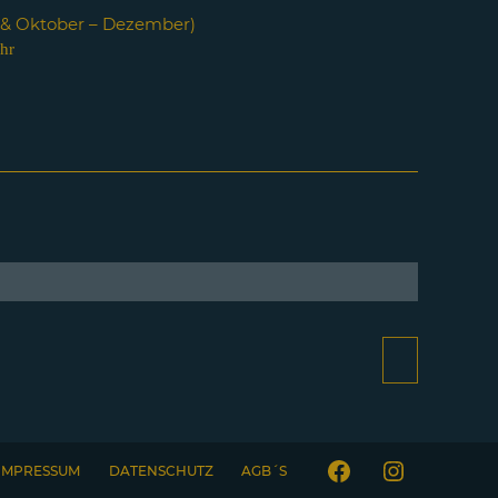
i & Oktober – Dezember)
hr
IMPRESSUM
DATENSCHUTZ
AGB´S
Facebook
Instagram