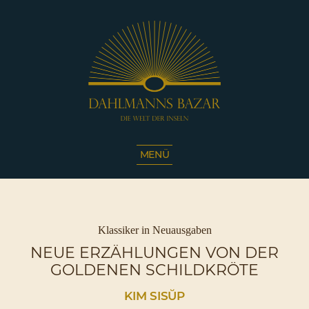
Dahlmanns
Bazar
MENÜ
|
Die
Welt
der
Inseln
Kategorien
Klassiker in Neuausgaben
|
NEUE ERZÄHLUNGEN VON DER
Café
GOLDENEN SCHILDKRÖTE
Sassnitz
KIM SISŬP