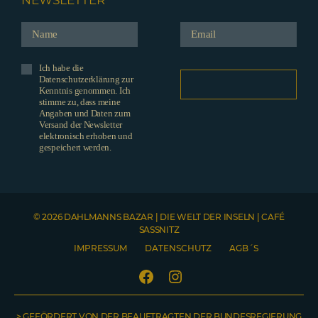
Ich habe die
Datenschutzerklärung zur
Kenntnis genommen. Ich
stimme zu, dass meine
Angaben und Daten zum
Versand der Newsletter
elektronisch erhoben und
gespeichert werden.
© 2026 DAHLMANNS BAZAR | DIE WELT DER INSELN | CAFÉ
SASSNITZ
IMPRESSUM
DATENSCHUTZ
AGB´S
Facebook
Instagram
> GEFÖRDERT VON DER BEAUFTRAGTEN DER BUNDESREGIERUNG