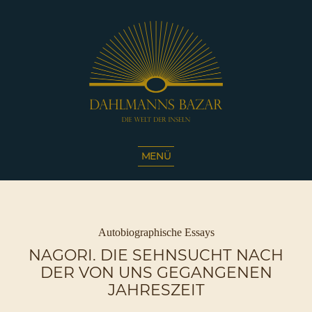
Dahlmanns
Bazar
MENÜ
|
Die
Welt
der
Inseln
Kategorien
Autobiographische Essays
|
NAGORI. DIE SEHNSUCHT NACH
Café
DER VON UNS GEGANGENEN
Sassnitz
JAHRESZEIT