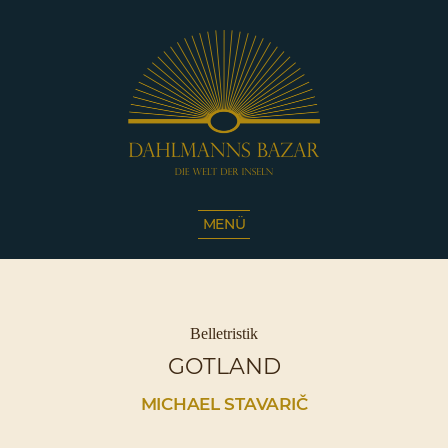
Dahlmanns
Bazar
MENÜ
|
Die
Welt
der
Inseln
Kategorien
Belletristik
|
GOTLAND
Café
Sassnitz
MICHAEL STAVARIČ