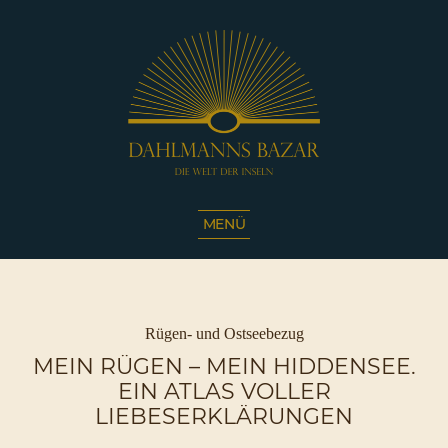
Dahlmanns
Bazar
MENÜ
|
Die
Welt
der
Inseln
Kategorien
Rügen- und Ostseebezug
|
MEIN RÜGEN – MEIN HIDDENSEE.
Café
EIN ATLAS VOLLER
Sassnitz
LIEBESERKLÄRUNGEN