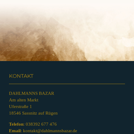
KONTAKT
DAHLMANNS BAZAR
Am alten Markt
Uferstraße 1
18546 Sassnitz auf Rügen
Telefon
:
038392 677 476
Email
:
kontakt@dahlmannsbazar.de