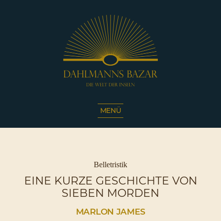
Dahlmanns
Bazar
MENÜ
|
Die
Welt
der
Inseln
Kategorien
Belletristik
|
EINE KURZE GESCHICHTE VON
Café
SIEBEN MORDEN
Sassnitz
MARLON JAMES