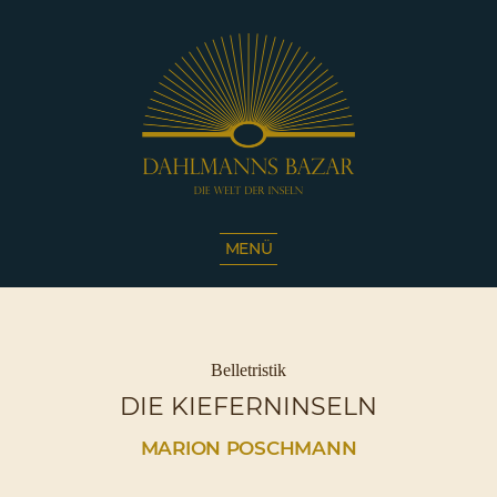
Dahlmanns
Bazar
MENÜ
|
Die
Welt
der
Inseln
Kategorien
Belletristik
|
DIE KIEFERNINSELN
Café
Sassnitz
MARION POSCHMANN