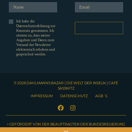
Ich habe die
Datenschutzerklärung zur
Kenntnis genommen. Ich
stimme zu, dass meine
Angaben und Daten zum
Versand der Newsletter
elektronisch erhoben und
gespeichert werden.
© 2026 DAHLMANNS BAZAR | DIE WELT DER INSELN | CAFÉ
SASSNITZ
IMPRESSUM
DATENSCHUTZ
AGB´S
Facebook
Instagram
> GEFÖRDERT VON DER BEAUFTRAGTEN DER BUNDESREGIERUNG
Telefonnummer
NO COUNTRY SELECTED
Name
Emailadresse
Welche Produkte möchten Sie gerne bestellen? Bitte teilen Sie uns hier auch Ihre Lieferadresse mit. Sobald Ihre Nachricht abgeschickt wurde, erhalten Sie von uns eine Bestellbestätigung inklusive Rechnung.
FÜR KULTUR UND MEDIEN <