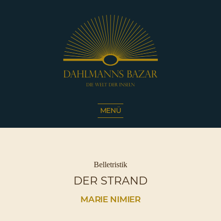
Dahlmanns
Bazar
MENÜ
|
Die
Welt
der
Inseln
Kategorien
Belletristik
|
DER STRAND
Café
Sassnitz
MARIE NIMIER