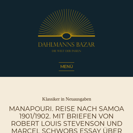
Dahlmanns
Bazar
MENÜ
|
Die
Welt
der
Inseln
Kategorien
Klassiker in Neuausgaben
|
MANAPOURI. REISE NACH SAMOA
Café
1901/1902. MIT BRIEFEN VON
Sassnitz
ROBERT LOUIS STEVENSON UND
MARCEL SCHWOBS ESSAY ÜBER