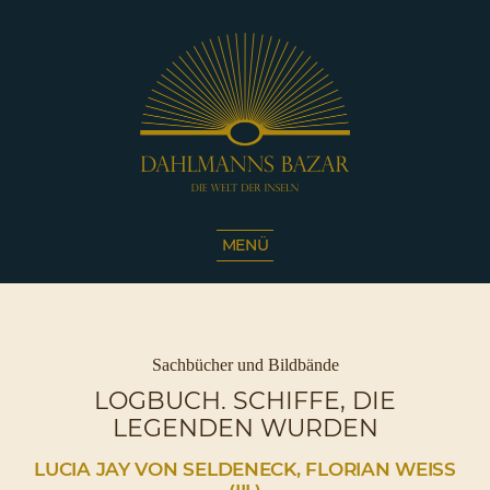
Dahlmanns
Bazar
MENÜ
|
Die
Welt
der
Inseln
Kategorien
Sachbücher und Bildbände
|
LOGBUCH. SCHIFFE, DIE
Café
LEGENDEN WURDEN
Sassnitz
LUCIA JAY VON SELDENECK, FLORIAN WEISS (