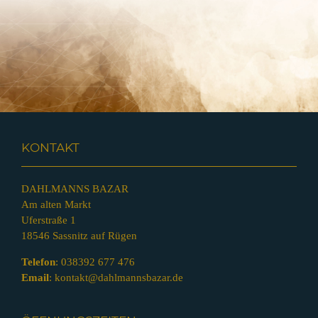
KONTAKT
DAHLMANNS BAZAR
Am alten Markt
Uferstraße 1
18546 Sassnitz auf Rügen
Telefon
:
038392 677 476
Email
:
kontakt@dahlmannsbazar.de