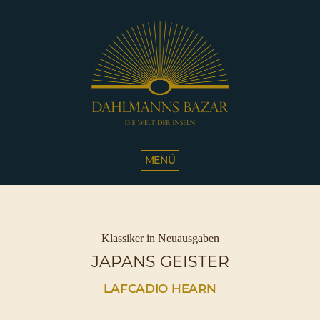
Dahlmanns
Bazar
MENÜ
|
Die
Welt
der
Inseln
Kategorien
Klassiker in Neuausgaben
|
JAPANS GEISTER
Café
Sassnitz
LAFCADIO HEARN