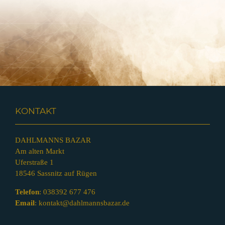
KONTAKT
DAHLMANNS BAZAR
Am alten Markt
Uferstraße 1
18546 Sassnitz auf Rügen
Telefon
:
038392 677 476
Email
:
kontakt@dahlmannsbazar.de