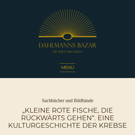
Dahlmanns
Bazar
MENÜ
|
Die
Welt
der
Inseln
Kategorien
Sachbücher und Bildbände
|
„KLEINE ROTE FISCHE, DIE
Café
RÜCKWÄRTS GEHEN“. EINE
Sassnitz
KULTURGESCHICHTE DER KREBSE