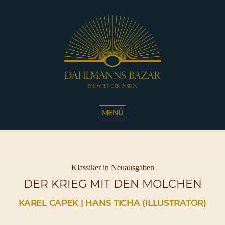
Dahlmanns
Bazar
MENÜ
|
Die
Welt
der
Inseln
Kategorien
Klassiker in Neuausgaben
|
DER KRIEG MIT DEN MOLCHEN
Café
Sassnitz
KAREL CAPEK | HANS TICHA (ILLUSTRATOR)