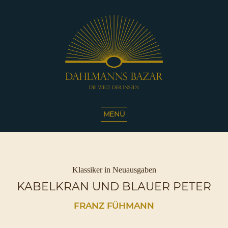
Dahlmanns
Bazar
MENÜ
|
Die
Welt
der
Inseln
Kategorien
Klassiker in Neuausgaben
|
KABELKRAN UND BLAUER PETER
Café
Sassnitz
FRANZ FÜHMANN