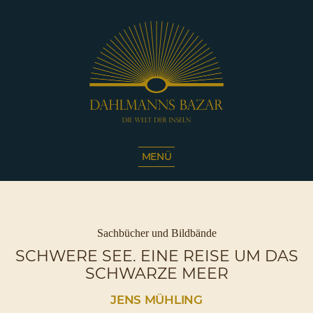
Dahlmanns
Bazar
MENÜ
|
Die
Welt
der
Inseln
Kategorien
Sachbücher und Bildbände
|
SCHWERE SEE. EINE REISE UM DAS
Café
SCHWARZE MEER
Sassnitz
JENS MÜHLING