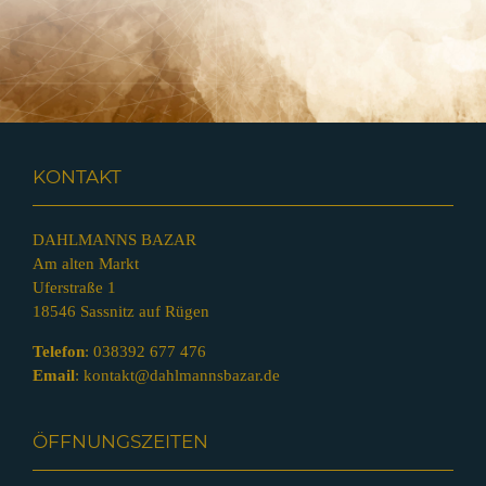
KONTAKT
DAHLMANNS BAZAR
Am alten Markt
Uferstraße 1
18546 Sassnitz auf Rügen
Telefon
:
038392 677 476
Email
:
kontakt@dahlmannsbazar.de
ÖFFNUNGSZEITEN