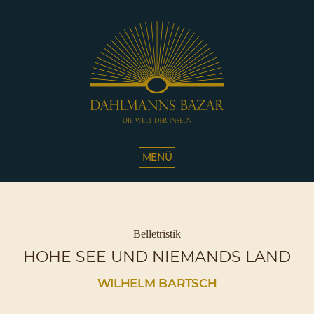
Dahlmanns
Bazar
MENÜ
|
Die
Welt
der
Inseln
Kategorien
Belletristik
|
HOHE SEE UND NIEMANDS LAND
Café
Sassnitz
WILHELM BARTSCH