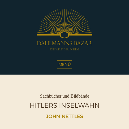
Dahlmanns
Bazar
MENÜ
|
Die
Welt
der
Inseln
Kategorien
Sachbücher und Bildbände
|
HITLERS INSELWAHN
Café
Sassnitz
JOHN NETTLES