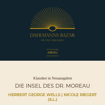
Dahlmanns
Bazar
MENÜ
|
Die
Welt
der
Inseln
Kategorien
Klassiker in Neuausgaben
|
DIE INSEL DES DR. MOREAU
Café
Sassnitz
HERBERT GEORGE WELLS | NICOLE RIEGERT
(ILL.)