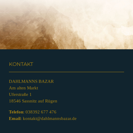
KONTAKT
DAHLMANNS BAZAR
Am alten Markt
Uferstraße 1
18546 Sassnitz auf Rügen
Telefon
:
038392 677 476
Email
:
kontakt@dahlmannsbazar.de