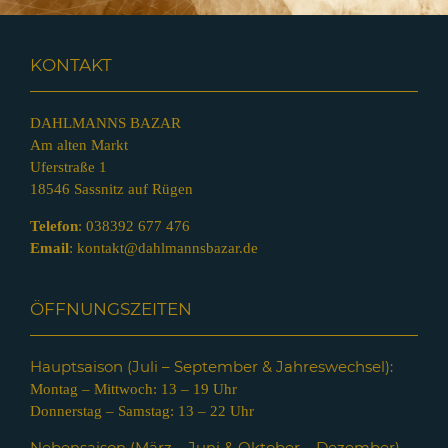
KONTAKT
DAHLMANNS BAZAR
Am alten Markt
Uferstraße 1
18546 Sassnitz auf Rügen
Telefon
:
038392 677 476
Email
:
kontakt@dahlmannsbazar.de
ÖFFNUNGSZEITEN
Hauptsaison (Juli – Septem
ber & Jahreswechsel):
Montag – Mittwoch: 13 – 19 Uhr
Donnerstag – Samstag: 13 – 22 Uhr
Nebensaison (März – Juni & Oktober – Dezember)