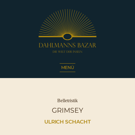
Dahlmanns
Bazar
MENÜ
|
Die
Welt
der
Inseln
Kategorien
Belletristik
|
GRIMSEY
Café
Sassnitz
ULRICH SCHACHT