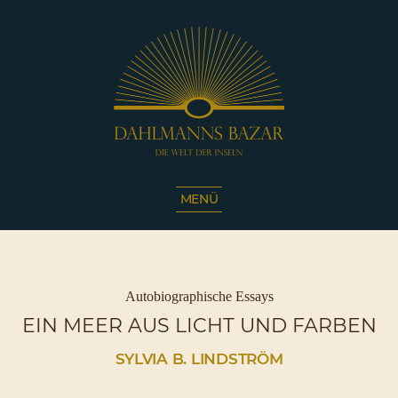
Dahlmanns
Bazar
MENÜ
|
Die
Welt
der
Inseln
Kategorien
Autobiographische Essays
|
EIN MEER AUS LICHT UND FARBEN
Café
Sassnitz
SYLVIA B. LINDSTRÖM